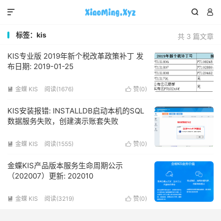



标签：kis
共 3 篇文章
KIS专业版 2019年新个税改革政策补丁 发
布日期: 2019-01-25
金蝶 KIS
阅读(1676)
赞(
0
)


KIS安装报错: INSTALLDB启动本机的SQL
数据服务失败，创建演示账套失败
金蝶 KIS
阅读(1555)
赞(
0
)


金蝶KIS产品版本服务生命周期公示
（202007）更新: 202010
金蝶 KIS
阅读(3219)
赞(
0
)

