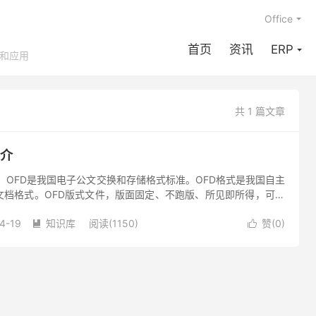
Office
首页
资讯
ERP
享和应用
共 1 篇文章
简介
？ OFD是我国电子公文交换和存储格式标准。OFD格式是我国自主
文档格式。OFD版式文件，版面固定、不跑版、所见即所得，可以
字纸张”；是电子文档发布、数字化信息传播和存档的理想文档格...
4-19
知识库
阅读(1150)
赞(
0
)

