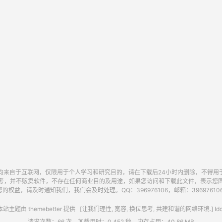
均来自于互联网，仅限用于个人学习和研究目的，请在下载后24小时内删除，不得用
考，并不贩卖软件，不存在任何商业目的及用途，如果您访问和下载此文件，表示您
的权益，请及时通知我们，我们会及时处理。QQ：396976106，邮箱：396976106@
站主题由
themebetter
提供 [让我们理性, 宽容, 换位思考, 共建和谐的网络环境.] Idc
请求次数：66 次，加载用时：0.452 秒，内存占用：40.86 MB