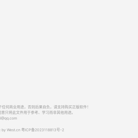
于任何商业用途，否则后果自负，请支持购买正版软件！
同意只将此文件用于参考、学习而非其他用途。
qq.com
 by
West.cn
粤ICP备2023118813号-2