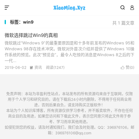



标签：win9
共 1 篇文章
微软选择跳过Win9的真相
微软跳过“Windows 9”的最重要原因是和十多年前发布的Windows 95和
Windows 98存在技术冲突。微软对外首次介绍并提供了Windows 10操
作系统的预览。此次“预览会”，最令人吃惊的消息是Windows 8之后的下
一代...
2019-06-02
资讯
阅读(1247)
赞(
0
)


免责声明：本站为非盈利性站点，本站发布的所有资源均来自于互联网，仅限
用于个人学习和研究目的，请在下载后24小时内删除，不得用于任何商业用
途，否则后果自负，请支持购买正版软件！
本站为个人知识库博客，所有资源仅供学习参考，并不贩卖软件，不存在任何
商业目的及用途，如果您访问和下载此文件，表示您同意只将此文件用于参
考、学习而非其他用途。
如侵犯到您的权益，请及时通知我们，我们会及时处理。QQ：396976106，邮
箱：396976106@qq.com