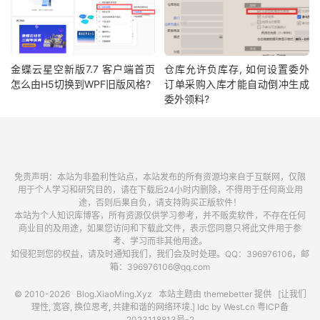
金蝶云星空新版7.7 客户端首页
仓库允许负库存, 如何设置委外
怎么由H5切换到WPF旧版风格?
订单采购入库才能自动倒冲生成
委外领料?
免责声明：本站为非盈利性站点，本站发布的所有资源均来自于互联网，仅限
用于个人学习和研究目的，请在下载后24小时内删除，不得用于任何商业用
途，否则后果自负，请支持购买正版软件！
本站为个人知识库博客，所有资源仅供学习参考，并不贩卖软件，不存在任何
商业目的及用途，如果您访问和下载此文件，表示您同意只将此文件用于参
考、学习而非其他用途。
如侵犯到您的权益，请及时通知我们，我们会及时处理。QQ：396976106，邮
箱：396976106@qq.com
© 2010-2026
Blog.XiaoMing.Xyz
本站主题由
themebetter
提供 [让我们
理性, 宽容, 换位思考, 共建和谐的网络环境.] Idc by
West.cn
粤ICP备
2023118813号-2