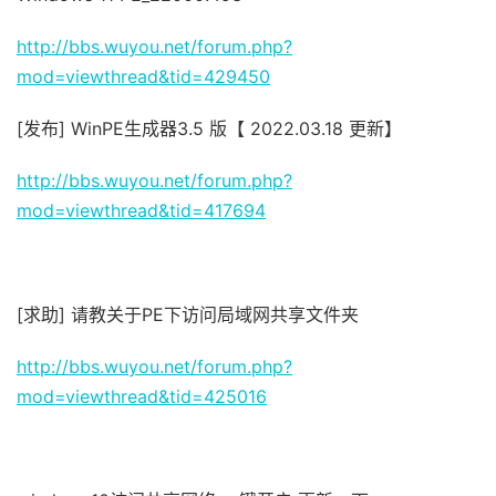
http://bbs.wuyou.net/forum.php?
mod=viewthread&tid=429450
[发布]
WinPE生成器3.5 版【 2022.03.18 更新】
http://bbs.wuyou.net/forum.php?
mod=viewthread&tid=417694
[求助] 请教关于PE下访问局域网共享文件夹
http://bbs.wuyou.net/forum.php?
mod=viewthread&tid=425016