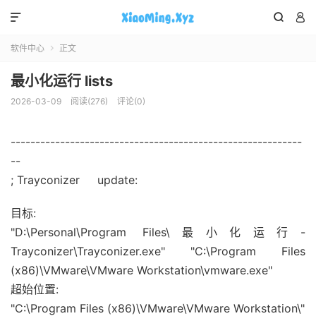



软件中心
正文

最小化运行 lists
2026-03-09
阅读(276)
评论(0)
-----------------------------------------------------------
--
; Trayconizer update:
目标:
"D:\Personal\Program Files\最小化运行-
Trayconizer\Trayconizer.exe" "C:\Program Files
(x86)\VMware\VMware Workstation\vmware.exe"
超始位置:
"C:\Program Files (x86)\VMware\VMware Workstation\"