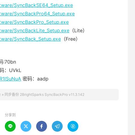
ftware/SyncBackSE64_Setup.exe
ftware/SyncBackPro64_Setup.exe
ftware/SyncBackPro_Setup.exe
ftware/SyncBackLite_Setup.exe
（Lite）
ftware/SyncBack_Setup.exe
（Free）
:70bn
码：UVkL
IR1lSuNuA
密码：aadp
z
»
同步备份 2BrightSparks SyncBackPro v11.3.142
分享到




