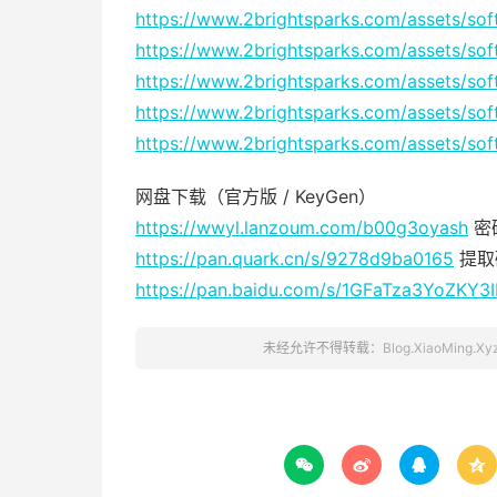
https://www.2brightsparks.com/assets/so
https://www.2brightsparks.com/assets/so
https://www.2brightsparks.com/assets/so
https://www.2brightsparks.com/assets/so
https://www.2brightsparks.com/assets/so
网盘下载（官方版 / KeyGen）
https://wwyl.lanzoum.com/b00g3oyash
密码
https://pan.quark.cn/s/9278d9ba0165
提取
https://pan.baidu.com/s/1GFaTza3YoZKY3
未经允许不得转载：
Blog.XiaoMing.Xy



