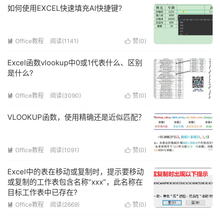
如何使用EXCEL快速填充AI快捷键?
Office教程
阅读(1141)
赞(
0
)


Excel函数vlookup中0或1代表什么、区别
是什么?
Office教程
阅读(3090)
赞(
0
)


VLOOKUP函数，使用精确还是近似匹配？
Office教程
阅读(1091)
赞(
0
)


Excel中的表在移动或复制时，提示要移动
或复制的工作表包含名称“xxx”，此名称在
目标工作表中已存在?
Office教程
阅读(2669)
赞(
0
)

