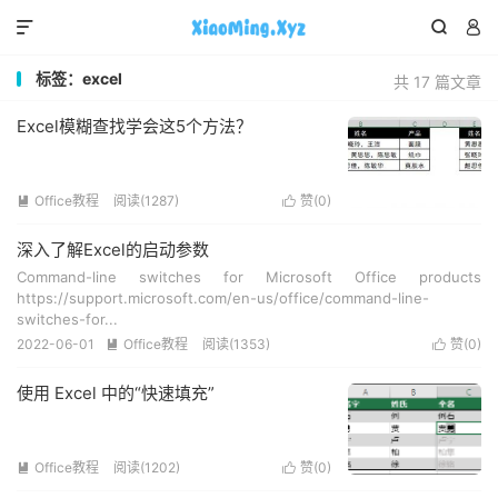



标签：excel
共 17 篇文章
​​Excel模糊查找学会这5个方法？
Office教程
阅读(1287)
赞(
0
)


深入了解Excel的启动参数
Command-line switches for Microsoft Office products
https://support.microsoft.com/en-us/office/command-line-
switches-for...
2022-06-01
Office教程
阅读(1353)
赞(
0
)


使用 Excel 中的“快速填充”
Office教程
阅读(1202)
赞(
0
)

