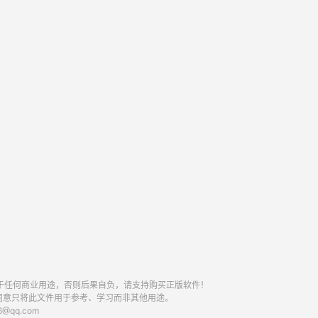
于任何商业用途，否则后果自负，请支持购买正版软件！
同意只将此文件用于参考、学习而非其他用途。
qq.com