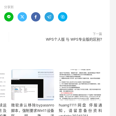
分享到





下一篇
WPS个人版 与 WPS专业版的区别?
持续运
微软承认移除bypassnro
huang1111网盘 停服通
闭及
脚本，强制要求Win11设备
知，请留意备份资料
止的重
联网激活
update:20241211