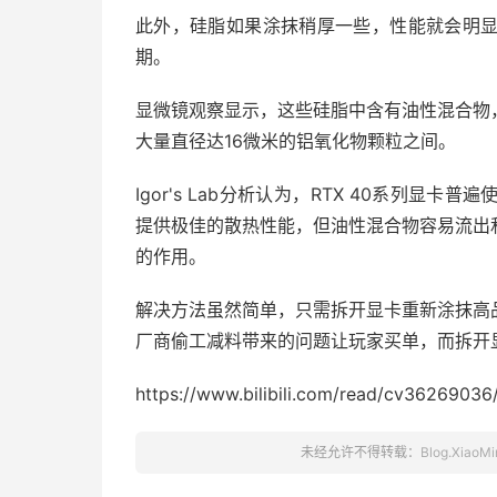
此外，硅脂如果涂抹稍厚一些，性能就会明
期。
显微镜观察显示，这些硅脂中含有油性混合物
大量直径达16微米的铝氧化物颗粒之间。
Igor's Lab分析认为，RTX 40系列
提供极佳的散热性能，但油性混合物容易流出
的作用。
解决方法虽然简单，只需拆开显卡重新涂抹高
厂商偷工减料带来的问题让玩家买单，而拆开
https://www.bilibili.com/read/cv36269036
未经允许不得转载：
Blog.XiaoMi