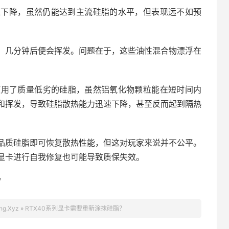
显下降，虽然仍能达到主流硅脂的水平，但表现远不如预
，几分钟后便会挥发。问题在于，这些油性混合物漂浮在
显卡普遍使用了质量低劣的硅脂，虽然铝氧化物颗粒能在短时间内
和挥发，导致硅脂散热能力迅速下降，甚至反而起到隔热
品质硅脂即可恢复散热性能，但这对玩家来说并不公平。
显卡进行自我修复也可能导致质保失效。
/
ng.Xyz
»
RTX40系列显卡需要重新涂抹硅脂？