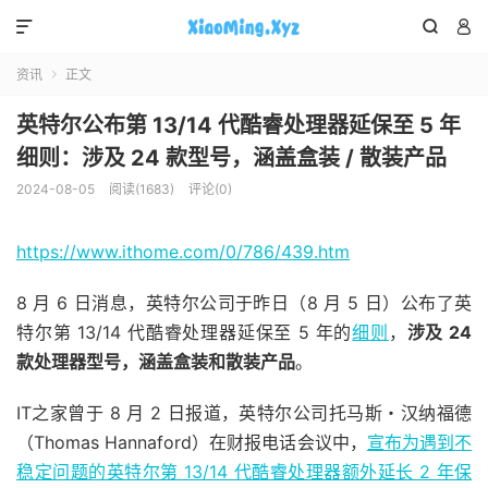



资讯
正文

英特尔公布第 13/14 代酷睿处理器延保至 5 年
细则：涉及 24 款型号，涵盖盒装 / 散装产品
2024-08-05
阅读(1683)
评论(0)
https://www.ithome.com/0/786/439.htm
8 月 6 日消息，英特尔公司于昨日（8 月 5 日）公布了英
特尔第 13/14 代酷睿处理器延保至 5 年的
细则
，
涉及 24
款处理器型号，涵盖盒装和散装产品
。
IT之家曾于 8 月 2 日报道，英特尔公司托马斯・汉纳福德
（Thomas Hannaford）在财报电话会议中，
宣布为遇到不
稳定问题的英特尔第 13/14 代酷睿处理器额外延长 2 年保