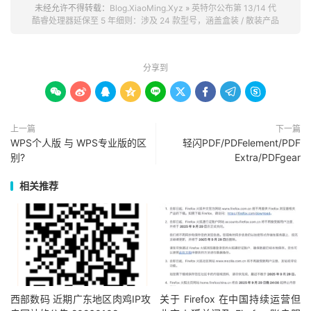
未经允许不得转载：
Blog.XiaoMing.Xyz
»
英特尔公布第 13/14 代
酷睿处理器延保至 5 年细则：涉及 24 款型号，涵盖盒装 / 散装产品
分享到









上一篇
下一篇
WPS个人版 与 WPS专业版的区
轻闪PDF/PDFelement/PDF
别?
Extra/PDFgear
相关推荐
西部数码 近期广东地区肉鸡IP攻
关于 Firefox 在中国持续运营但