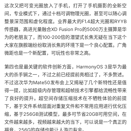
这次又把可变光圈放入了手机，打开了手机摄影的全新空
间，专业模式下，通过十档可调物理光圈，甚至可以随心调
整景深范围和虚化程度。业界最大的F1.4超大光圈和RYYB
传感器，高进光量融合XD Fusion Pro的5000万主摄算是华
为的老朋友了，而100-200倍的潜望式长焦无疑在当下这个
大家在旗舰端纷纷取消长焦的环境下是一个良心配置。广角
微距也是一个新配置，可玩性也非常之高。
第四也是最关键的软件创新方面，HarmonyOS 3是华为最
大的杀手锏之一，不过之前已经提前亮相过了，不多赘述。
不过这次华为Mate50发布会上又揭秘了几个新特性还是值
得一提，比如超级内存管理和超帧技术引擎都给流畅性带来
了良好的提升。超空间存储压缩技术在不牺牲体验的前提
下，基于文件系统层面对重复文件和不常用应用进行优化压
缩，基于256GB测试模型，最多可节省20GB可用空间，在
文件越来越多，视频越来越大的当下，可以说是一个真正的
福音，256G的存储也能让人游刃有余。