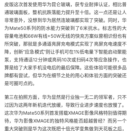
皮版这次首发使用华为昆仑玻璃，获专业耐摔认证，相比普
通玻璃面板，整机抗跌落能力提升至十倍。这一点还是让人
非常意外，没想到华为居然连玻璃都实现了突破。同时，华
为Mate50系列的防水能力突破到了6米抗水。标志性的大
容量电池和66W有线+50W无线的快充方案似曾相识但也有
所突破，那就是多通道亮屏充电模式实现了亮屏充电速度不
降，创新“应急模式”则让手机可在1%低电量下智能启动聚能
泵，支持通话12分钟或亮码10次或扫码4次等应急操作，也
算是给了大家手机没电后的最后保障。这些体验可能很多品
牌都有尝试，但华为在细节之处的用心和体验方面的突破还
是可圈可点的。
第三在拍照方面，华为显然是行业独一无二的领军者，只不
过因为这两年新机迭代放缓，导致行业进步速度也放慢了。
这次华为Mate50系列首发搭载XMAGE影像风格特别值得期
待，华为影像XMAGE的独特风格能否超越曾经？而另一个
重大突破则是华为这次既把十倍光学变焦做到天花板之后，