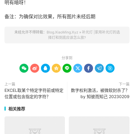
明有暗呀！
备注：为确保对比效果，所有图片未经后期
未经允许不得转载：
Blog.XiaoMing.Xyz
»
补光灯 |家用补光灯的选
择灯和到底应该怎么放?
分享到









上一篇
下一篇
EXCEL取某个特定字符前或特定
数字权利激活，被微软封杀了？
位置或包含指定的字符？
by 知彼而知己 20230209
相关推荐